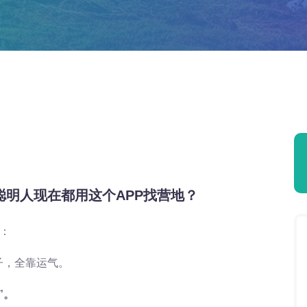
聪明人现在都用这个APP找营地？
：
子，全靠运气。
”。