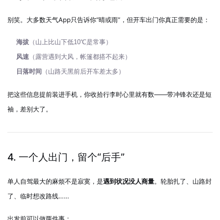
别笑。大多数天气App只告诉你“晴或雨”，但开车出门你真正需要的是：
海拔
（山上比山下低10℃是常事）
风速
（露营遇到大风，帐篷都搭不起来）
日落时间
（山路天黑前后开车差太多）
把这些信息提前装进手机，你收拾行李时心里就有数——带冲锋衣还是短
袖，差别大了。
4. 一个人出门，留个“后手”
单人自驾最大的麻烦不是寂寞，是
遇到状况没人商量
。轮胎扎了、山路封
了、临时想改路线……
出发前可以做两件事：