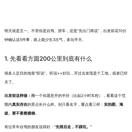
明天就是五一。不管你是自驾、拼车，还是“先出门再说”，出发前花10分
钟确认这5件事，路上能少生3次气，多玩半天。
1. 先看看方圆2
00公里到底有什么
很多人定目的地靠“听说”。听说××好玩，开过去发现是个工地，或者已经
关了。
出发前这样做：
圈一个你愿意开的半径（比如2小时车程），看看这个范
围内
真实存在
的景点长什么样。别只看名字，重点看三样：
实拍图、海
拔、要不要爬楼梯
。
有位常年自驾的朋友说得好：
“先筛后走，不踩坑。”