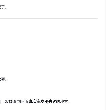
黑了。
放弃。
划，就能看到附近
真实车友刚去过
的地方。