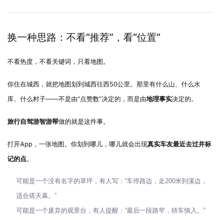
换一种思路：不看“推荐”，看“位置”
不看热度，不看关键词，只看地图。
你住在城西，就把地图划到城西往西50公里。那里有什么山、什么水
库、什么村子——不是由“点赞数”决定的，而是由
地理事实
决定的。
旅行自驾游智游帮
做的就是这件事。
打开App，一张地图。你划到哪儿，哪儿就会出现
真实车友最近去过并标
记的点
。
可能是一个没有名字的草坪，有人写：“车停路边，走200米到溪边，
适合搭天幕。”
可能是一个废弃的观景台，有人提醒：“最后一段路窄，轿车慎入。”